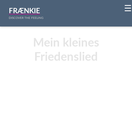
☰
FRÆNKIE
DISCOVER THE FEELING
Mein kleines
Friedenslied
„Mein kleines Friedenslied“ ist eine
bewegende Hymne für Einheit, Liebe
und Respekt in einer Welt, die oft von
Gewalt und Spaltung geprägt ist. Der
Song ruft dazu auf, Waffen und Hass
abzulegen und stattdessen Brücken des
Mitgefühls und der Harmonie zu bauen.